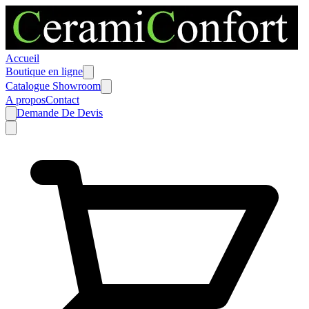
Accueil
Boutique en ligne
Catalogue Showroom
A propos
Contact
Demande De Devis