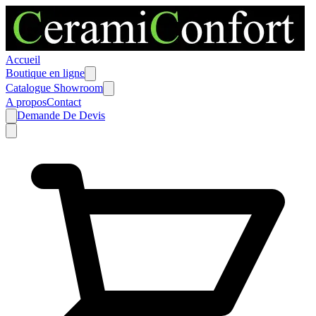
Accueil
Boutique en ligne
Catalogue Showroom
A propos
Contact
Demande De Devis