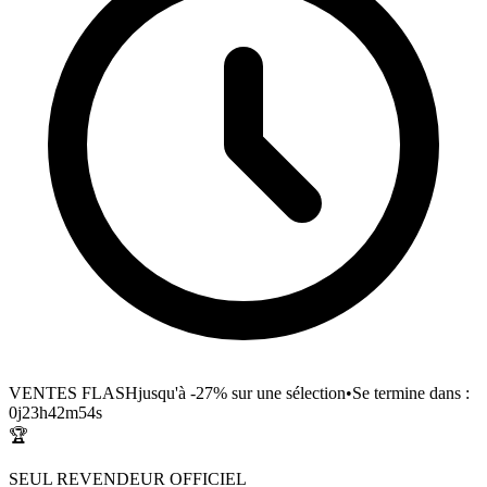
VENTES FLASH
jusqu'à -27% sur une sélection
•
Se termine dans :
0
j
23
h
42
m
54
s
🏆
SEUL REVENDEUR OFFICIEL