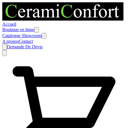
Accueil
Boutique en ligne
Catalogue Showroom
A propos
Contact
Demande De Devis