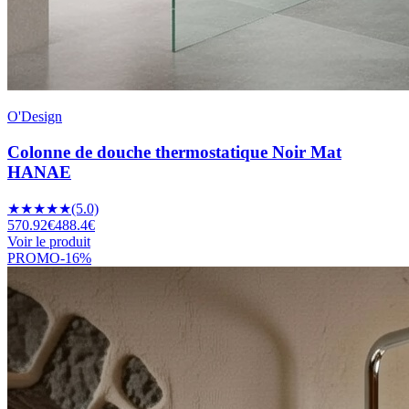
O'Design
Colonne de douche thermostatique Noir Mat
HANAE
★
★
★
★
★
(5.0)
570.92
€
488.4
€
Voir le produit
PROMO
-
16
%