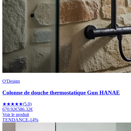
O'Design
Colonne de douche thermostatique Gun HANAE
★
★
★
★
★
(5.0)
670.92
€
586.32
€
Voir le produit
TENDANCE
-
14
%