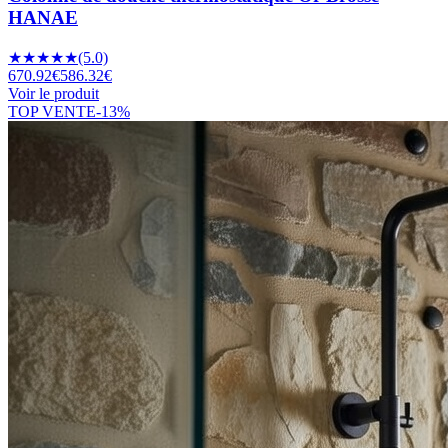
HANAE
★
★
★
★
★
(5.0)
670.92
€
586.32
€
Voir le produit
TOP VENTE
-
13
%