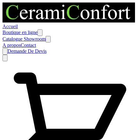
Accueil
Boutique en ligne
Catalogue Showroom
A propos
Contact
Demande De Devis