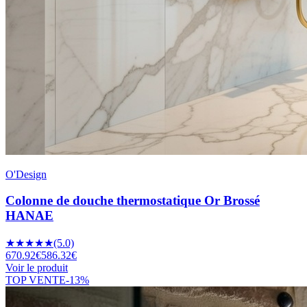
O'Design
Colonne de douche thermostatique Or Brossé
HANAE
★
★
★
★
★
(5.0)
670.92
€
586.32
€
Voir le produit
TOP VENTE
-
13
%