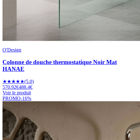
O'Design
Colonne de douche thermostatique Noir Mat
HANAE
★
★
★
★
★
(5.0)
570.92
€
488.4
€
Voir le produit
PROMO
-
16
%