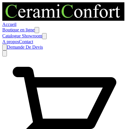
Accueil
Boutique en ligne
Catalogue Showroom
A propos
Contact
Demande De Devis