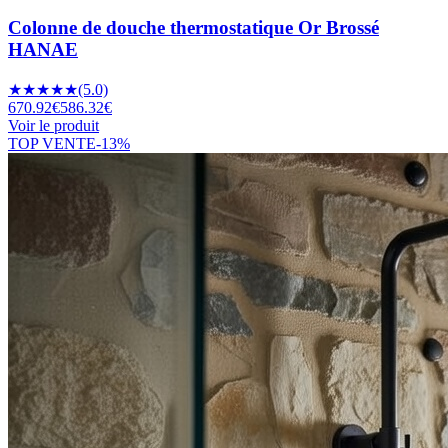
Colonne de douche thermostatique Or Brossé
HANAE
★
★
★
★
★
(5.0)
670.92
€
586.32
€
Voir le produit
TOP VENTE
-
13
%