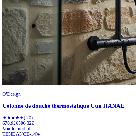
O'Design
Colonne de douche thermostatique Gun HANAE
★
★
★
★
★
(5.0)
670.92
€
586.32
€
Voir le produit
TENDANCE
-
14
%