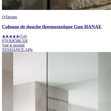
O'Design
Colonne de douche thermostatique Gun HANAE
★
★
★
★
★
(5.0)
670.92
€
586.32
€
Voir le produit
TENDANCE
-
14
%