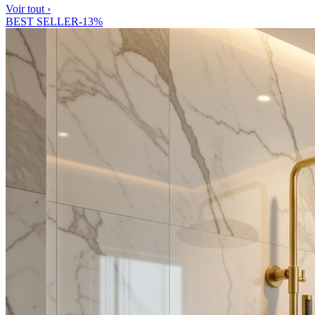
Voir tout ›
BEST SELLER
-
13
%