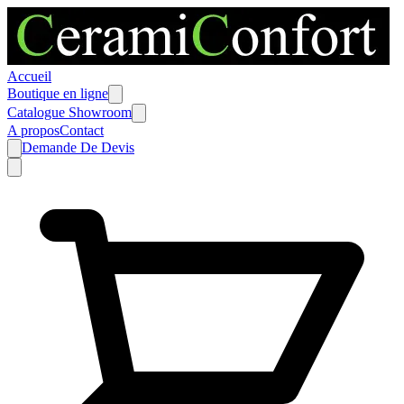
Accueil
Boutique en ligne
Catalogue Showroom
A propos
Contact
Demande De Devis