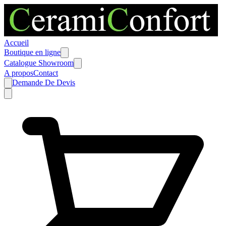
Accueil
Boutique en ligne
Catalogue Showroom
A propos
Contact
Demande De Devis